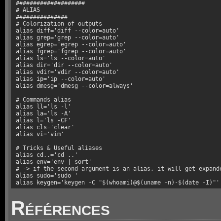
####################

# ALIAS

###############

# Colorization of outputs

alias diff='diff --color=auto'

alias grep='grep --color=auto'

alias egrep='egrep --color=auto'

alias fgrep='fgrep --color=auto'

alias ls='ls --color=auto'

alias dir='dir --color=auto'

alias vdir='vdir --color=auto'

alias ip='ip --color=auto'

alias dmesg='dmesg --color=always'

# Commands alias

alias ll='ls -l'

alias la='ls -A'

alias l='ls -CF'

alias cls='clear'

alias vi='vim'

# Tricks & Useful aliases

alias cd..='cd ..'

alias env='env | sort'

# -> if the second argument is an alias, it will get expande
alias sudo='sudo '

alias keygen='keygen -C "$(whoami)@$(uname -n)-$(date -I)"'
Références