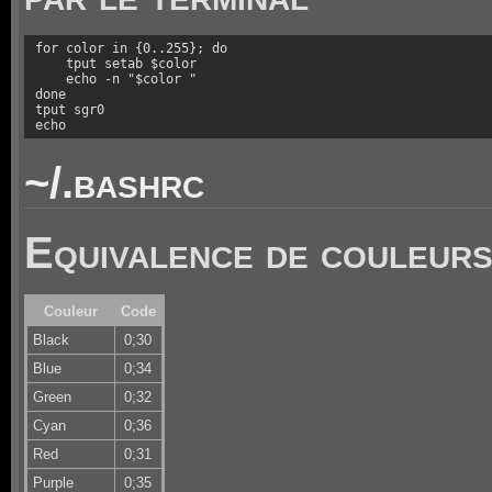
for color in {0..255}; do

    tput setab $color

    echo -n "$color "

done

tput sgr0

echo
~/.bashrc
Equivalence de couleur
Couleur
Code
Black
0;30
Blue
0;34
Green
0;32
Cyan
0;36
Red
0;31
Purple
0;35