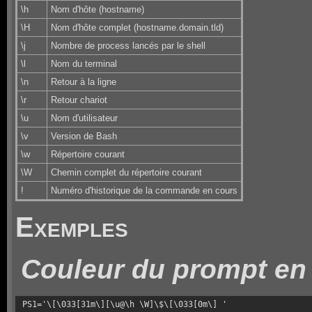
\h
Nom d'hôte (hostname)
\H
Nom d'hôte complet (hostname.domain.tld)
\j
Nombre de process lancés par le shell
\l
Nom du terminal
\n
Retour à la ligne
\r
Retour chariot
\u
Nom d'utilisateur
\v
Version de Bash
\w
Répertoire courant
\W
Chemin complet du répertoire courant
!
Numéro d'historique de la commande en cours
Exemples
Couleur du prompt en
PS1='\[\033[31m\][\u@\h \W]\$\[\033[0m\] '