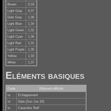
Brown
0;33
Light Gray
0;37
Dark Gray
1;30
Light Blue
1;34
Light Green
1;32
Light Cyan
1;36
Light Red
1;31
Light Purple
1;35
Yellow
1;33
White
1;37
Eléments basiques
Code
Elément affiché
\a
Echappement
\d
Date (Sun Jun 20)
\e
Caractère 'Bell'