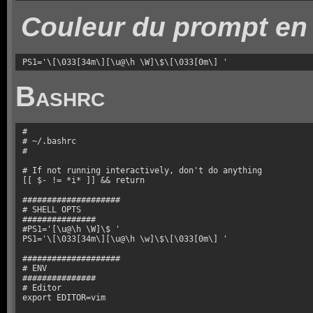
Couleur du prompt en
PS1='\[\033[34m\][\u@\h \W]\$\[\033[0m\] '
Bashrc
#

# ~/.bashrc

#

# If not running interactively, don't do anything

[[ $- != *i* ]] && return

####################

# SHELL OPTS

###############

#PS1='[\u@\h \W]\$ '

PS1='\[\033[34m\][\u@\h \w]\$\[\033[0m\] '

####################

# ENV

###############

# Editor

export EDITOR=vim
