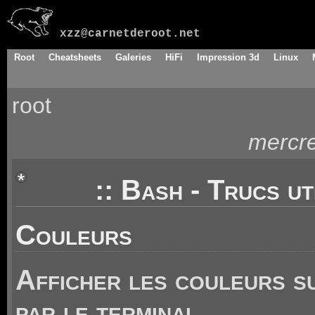
xzz@carnetderoot.net
Root
Cheatsheets
Galeries
HiFi
Impression 3d
Linux
root
mercre
:: Bash - Trucs uti
Couleurs
Afficher les couleurs s
par le terminal