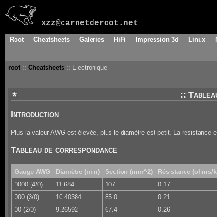
xzz@carnetderoot.net
Root
Cheatsheets
Galeries
HiFi
Impression 3d
Linux
root
::
Cheatsheets
:: Electronique
:: Table
Introduction
Plus la valeur AWG est élevée, plus le diamètre est petit. La résistance e
Tableau de correspondance
Gauge AWG
Diamètre (mm)
Section (mm^2)
Résistance (ohms/
0000 (4/0)
11.684
107
0.17
000 (3/0)
10.40384
85.0
0.21
00 (2/0)
9.26592
67.4
0.26