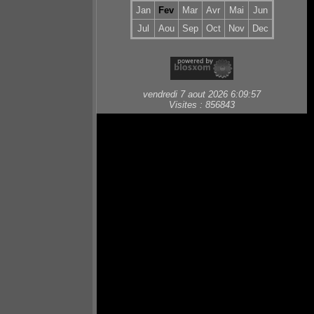
Jan
Fev
Mar
Avr
Mai
Jun
Jul
Aou
Sep
Oct
Nov
Dec
vendredi 7 aout 2026 6:09:57
Visites : 856843