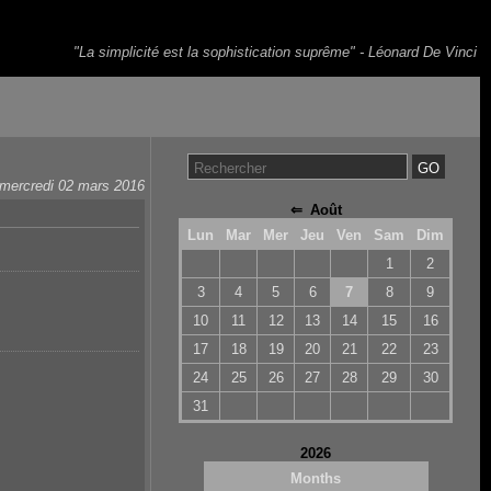
"La simplicité est la sophistication suprême" - Léonard De Vinci
mercredi 02 mars 2016
⇐
Août
Lun
Mar
Mer
Jeu
Ven
Sam
Dim
1
2
3
4
5
6
7
8
9
10
11
12
13
14
15
16
17
18
19
20
21
22
23
24
25
26
27
28
29
30
31
2026
Months