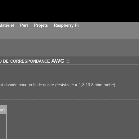
Matériel
Perl
Projets
Raspberry Pi
au de correspondance AWG ::
st donnée pour un fil de cuivre (résistivité = 1,8 10-8 ohm mètre)
km)