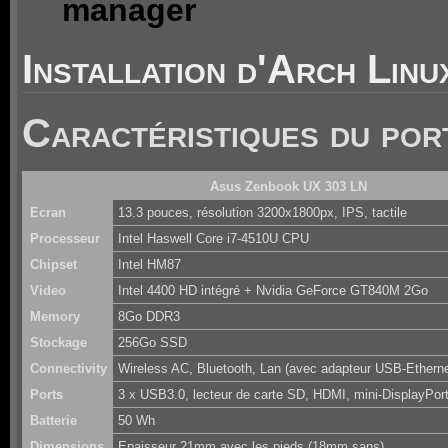
manager
Installation d'Arch Linu
Caractéristiques du por
Asus Zenbook UX 303 LN
Ecran
13.3 pouces, résolution 3200x1800px, IPS, tactile
Processeur
Intel Haswell Core i7-4510U CPU
Chipset
Intel HM87
Video
Intel 4400 HD intégré + Nvidia GeForce GT840M 2Go
Memory
8Go DDR3
Stockage
256Go SSD
Connectivity
Wireless AC, Bluetooth, Lan (avec adapteur USB-Etherne
Ports
3 x USB3.0, lecteur de carte SD, HDMI, mini-DisplayPor
Batterie
50 Wh
Dimensions
Epaisseur 21mm avec les pieds (18mm sans)