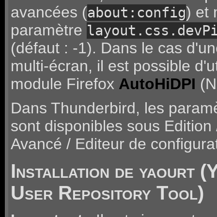
avancées (
) et 
about:config
paramètre
layout.css.devP
(défaut : -1). Dans le cas d'une
multi-écran, il est possible d'ut
module Firefox
AutoHiDPI
(No
Dans Thunderbird, les param
sont disponibles sous Edition 
Avancé / Editeur de configurat
Installation de yaourt 
User Repository Tool)