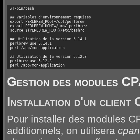
#!/bin/bash

## Variables d'environnement requises

export PERLBREW_ROOT=/opt/perlbrew

export PERLBREW_HOME=/tmp/.perlbrew

source ${PERLBREW_ROOT}/etc/bashrc

## Utilisation de la version 5.14.1

perlbrew use 5.14.1

perl /app/mon-application

## Utilisation de la version 5.12.3

perlbrew use 5.12.3

perl /app/mon-application
Gestion des modules C
Installation d'un clien
Pour installer des modules 
additionnels, on utilisera
cpa