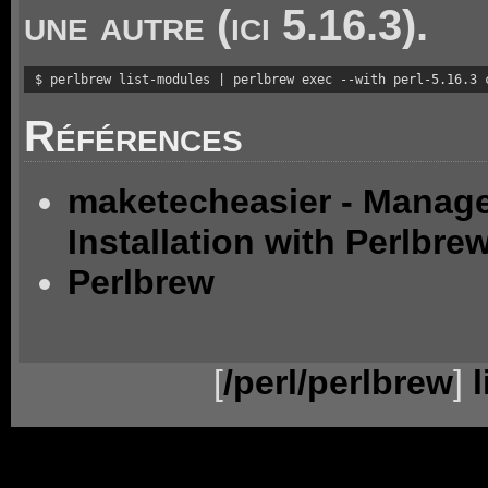
une autre (ici 5.16.3).
$ perlbrew list-modules | perlbrew exec --with perl-5.16.3 
Références
maketecheasier - Manage
Installation with Perlbre
Perlbrew
[
/perl/perlbrew
]