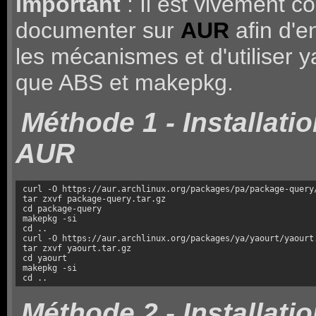
Important
: Il est vivement co
documenter sur
AUR
afin d'
les mécanismes et d'utiliser ya
que ABS et makepkg.
Méthode 1 - Installati
AUR
curl -O https://aur.archlinux.org/packages/pa/package-query/
tar zxvf package-query.tar.gz

cd package-query

makepkg -si

cd ..

curl -O https://aur.archlinux.org/packages/ya/yaourt/yaourt.
tar zxvf yaourt.tar.gz

cd yaourt

makepkg -si

cd ..
Méthode 2 - Installati