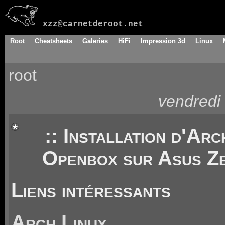
xzz@carnetderoot.net
Root
Cheatsheets
Galeries
HiFi
Impression 3d
Linux
root
vendredi 
:: Installation d'Arc
Openbox sur Asus Ze
Liens intéressants
Arch Linux