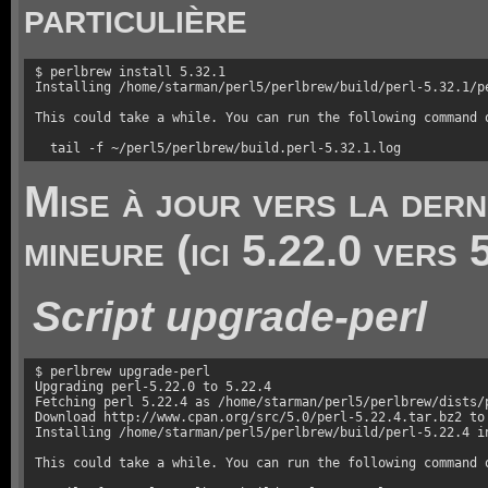
particulière
$ perlbrew install 5.32.1

Installing /home/starman/perl5/perlbrew/build/perl-5.32.1/pe
This could take a while. You can run the following command o
  tail -f ~/perl5/perlbrew/build.perl-5.32.1.log
Mise à jour vers la dern
mineure (ici 5.22.0 vers 
Script
upgrade-perl
$ perlbrew upgrade-perl

Upgrading perl-5.22.0 to 5.22.4

Fetching perl 5.22.4 as /home/starman/perl5/perlbrew/dists/p
Download http://www.cpan.org/src/5.0/perl-5.22.4.tar.bz2 to 
Installing /home/starman/perl5/perlbrew/build/perl-5.22.4 in
This could take a while. You can run the following command o