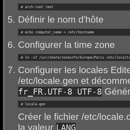
# arch-root /mnt
Définir le nom d'hôte
# echo computer_name > /etc/hostname
Configurer la time zone
# ln -sf /usr/share/zoneinfo/Europe/Paris /etc/localt
Configurer les locales Editer
/etc/locale.gen et décomme
Génére
fr_FR.UTF-8 UTF-8
# locale-gen
Créer le fichier /etc/locale.
la valeur
LANG