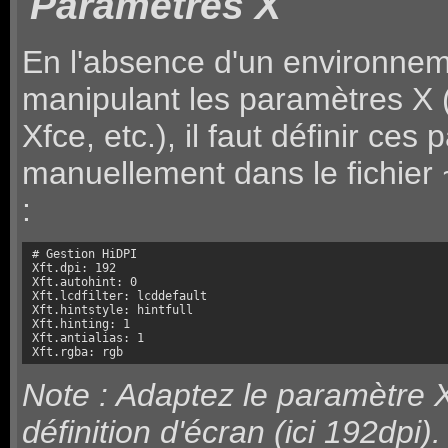
Paramètres X
En l'absence d'un environne
manipulant les paramètres X
Xfce, etc.), il faut définir ces
manuellement dans le fichier
:
# Gestion HiDPI

Xft.dpi: 192

Xft.autohint: 0

Xft.lcdfilter: lcddefault

Xft.hintstyle: hintfull

Xft.hinting: 1

Xft.antialias: 1

Xft.rgba: rgb
Note : Adaptez le paramètre Xf
définition d'écran (ici 192dpi).