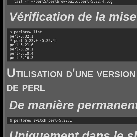
  tail -f ~/perl5/perlbrew/build.perl-5.22.4.log
Vérification de la mise
$ perlbrew list

perl-5.32.1

* perl-5.22.0 (5.22.4)

perl-5.21.6

perl-5.20.1

perl-5.18.4   

perl-5.16.3   
Utilisation d'une version
de perl
De manière permanen
$ perlbrew switch perl-5.32.1
Uniquement dans le sh