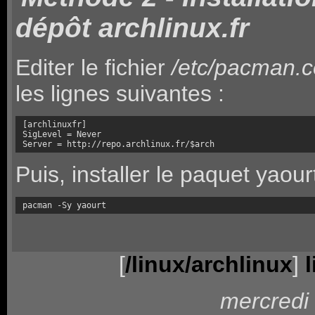
dépôt archlinux.fr
Editer le fichier
/etc/pacman.c
les lignes suivantes :
[archlinuxfr]

SigLevel = Never

Server = http://repo.archlinux.fr/$arch
Puis, installer le paquet yaourt
pacman -Sy yaourt
[
/linux/archlinux
]
mercredi 