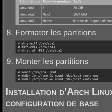
Périphérique
Point de montage
Taille
/dev/sda1
/
20 GiB
/dev/sda2
/boot
1024 MiB
/dev/sda3
/home
le reste de l'espace disque
Formater les partitions
# mkfs.ext4 /dev/sda1

# mkfs.ext4 /dev/sda3

# mkfs.fat -F32 /dev/sda2
Monter les partitions
# mount /dev/sda1 /mnt

# mkdir /mnt/home && mount /dev/sda3 /mnt/home

# mkdir /mnt/boot && mount /dev/sda2 /mnt/boot
Installation d'Arch Linu
configuration de base