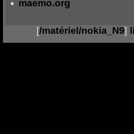
maemo.org
[
/matériel/nokia_N9
]