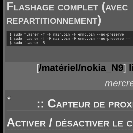
Flashage complet (avec
repartitionnement)
$ sudo flasher -f -F main.bin -F emmc.bin --no-preserve

$ sudo flasher -f -F main.bin -F emmc.bin --no-preserve --fl
$ sudo flasher -R
[
/matériel/nokia_N9
]
mercre
:: Capteur de proxi
Activer / désactiver le 