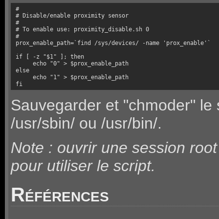
#

# Disable/enable proximity sensor

#

# To enable use: proximity_disable.sh 0

#

prox_enable_path=`find /sys/devices/ -name 'prox_enable'`

if [ -z "$1" ]; then

     echo "0" > $prox_enable_path

else

     echo "1" > $prox_enable_path

fi
Sauvegarder et "chmoder" le 
/usr/sbin/ ou /usr/bin/.
Note : ouvrir une session root
pour utiliser le script.
Références