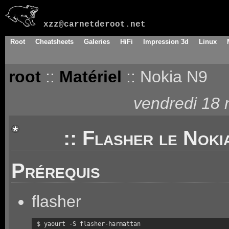
xzz@carnetderoot.net
Root
Cheatsheets
Galeries
HiFi
Impression 3d
Linux
root
::
Matériel
:: Nokia N9
vendredi 18
:: Flasher le Noki
Prérequis
flasher
$ yaourt -S flasher-harmattan